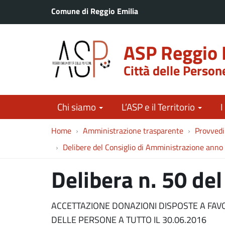
Comune di Reggio Emilia
ASP Reggio 
Città delle Person
Chi siamo
L’ASP e il Territorio
I
Home
Amministrazione trasparente
Provved
Delibere del Consiglio di Amministrazione ann
Delibera n. 50 de
ACCETTAZIONE DONAZIONI DISPOSTE A FAVOR
DELLE PERSONE A TUTTO IL 30.06.2016