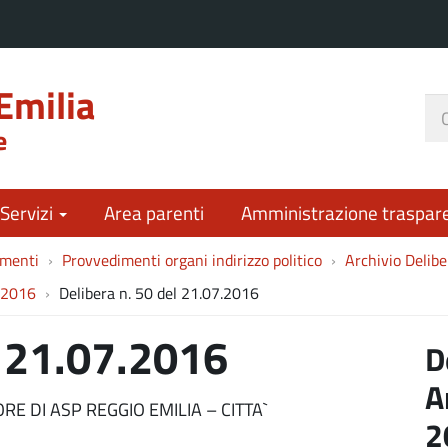
Emilia
Ce
e
nel
sit
 Servizi
Area parenti
Amministrazione traspar
imenti
Provvedimenti organi indirizzo politico
Archivio Deli
o 2016
Delibera n. 50 del 21.07.2016
l 21.07.2016
D
A
E DI ASP REGGIO EMILIA – CITTA`
2