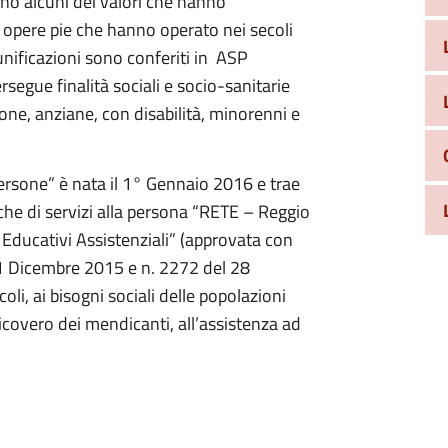
ono alcuni dei valori che hanno
 ed opere pie che hanno operato nei secoli
 unificazioni sono conferiti in ASP
egue finalità sociali e socio-sanitarie
sone, anziane, con disabilità, minorenni e
ersone” è nata il 1° Gennaio 2016 e trae
iche di servizi alla persona “RETE – Reggio
i Educativi Assistenziali” (approvata con
21 Dicembre 2015 e n. 2272 del 28
li, ai bisogni sociali delle popolazioni
l ricovero dei mendicanti, all’assistenza ad