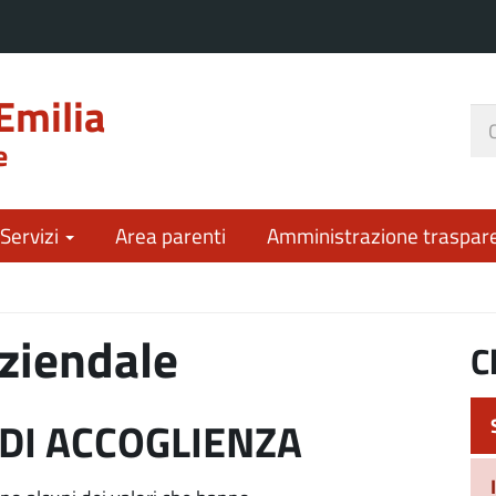
Emilia
Ce
e
nel
sit
 Servizi
Area parenti
Amministrazione traspar
aziendale
C
 DI ACCOGLIENZA