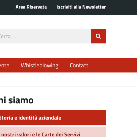
Area Riservata
Iscriviti alla Newsletter
rca
Invia Ricerca
o
ente
Whistleblowing
Contatti
hi siamo
Storia e identità aziendale
I nostri valori e le Carte dei Servizi