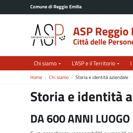
Comune di Reggio Emilia
ASP Reggio 
Città delle Person
Chi siamo
L’ASP e il Territorio
I
Home
Chi siamo
Storia e identità aziendale
Storia e identità 
DA 600 ANNI LUOGO