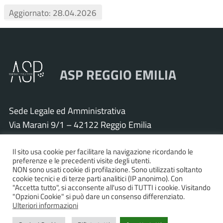
Aggiornato: 28.04.2026
ASP REGGIO EMILIA
Sede Legale ed Amministrativa
Via Marani 9/1 – 42122 Reggio Emilia
Tel. 0522 571011 – Fax 0522 571030
Cod. Fisc. e P.IVA 01925120352
Il sito usa cookie per facilitare la navigazione ricordando le
preferenze e le precedenti visite degli utenti.
PEC:
asp.re@pcert.postecert.it
NON sono usati cookie di profilazione. Sono utilizzati soltanto
cookie tecnici e di terze parti analitici (IP anonimo). Con
E-mail:
info@asp.re.it
"Accetta tutto", si acconsente all'uso di TUTTI i cookie. Visitando
"Opzioni Cookie" si può dare un consenso differenziato.
Ulteriori informazioni
Accessibilità
|
Privacy policy
|
Informativa cookies
|