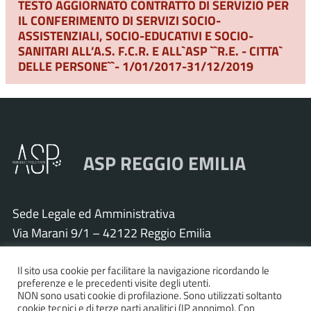
TESTO AGGIORNATO CONTRATTO DI SERVIZIO PER
IL CONFERIMENTO DI SERVIZI SOCIO-
ASSISTENZIALI, SOCIO-EDUCATIVI E SOCIO-
SANITARI ALL’A.S. F.C.R. E ALL`ASP ``R.E. - CITTA`
DELLE PERSONE``- 1/01/2017-31/12/2019
ASP REGGIO EMILIA
Sede Legale ed Amministrativa
Via Marani 9/1 – 42122 Reggio Emilia
Tel. 0522 571011 – Fax 0522 571030
Cod. Fisc. e P.IVA 01925120352
Il sito usa cookie per facilitare la navigazione ricordando le
preferenze e le precedenti visite degli utenti.
PEC:
asp.re@pcert.postecert.it
NON sono usati cookie di profilazione. Sono utilizzati soltanto
cookie tecnici e di terze parti analitici (IP anonimo). Con
E-mail:
info@asp.re.it