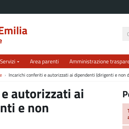
Emilia
Ce
e
nel
sit
 Servizi
Area parenti
Amministrazione traspar
e
Incarichi conferiti e autorizzati ai dipendenti (dirigenti e non d
 e autorizzati ai
P
nti e non