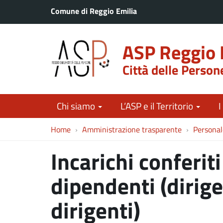
Comune di Reggio Emilia
ASP Reggio 
Città delle Person
Chi siamo
L’ASP e il Territorio
I
Home
Amministrazione trasparente
Personal
Incarichi conferiti
dipendenti (dirige
dirigenti)