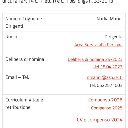
di cui all’art 14 c. 1 lett. f) e c. 1 bis d lgs n. 33/2013
Nadia Manni
Dirigente
Area Servizi alla Persona
Delibera di nomina 25-2023
del 18.04.2023
nmanni@asp.re.it
tel. 0522571003
Compenso 2026
Compenso 2025
CV
e
compenso 2024