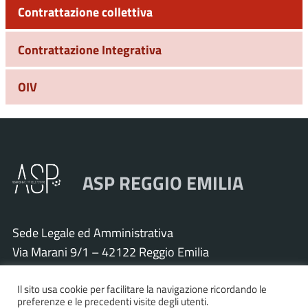
Contrattazione collettiva
Contrattazione Integrativa
OIV
ASP REGGIO EMILIA
Sede Legale ed Amministrativa
Via Marani 9/1 – 42122 Reggio Emilia
Tel. 0522 571011 – Fax 0522 571030
Cod. Fisc. e P.IVA 01925120352
Il sito usa cookie per facilitare la navigazione ricordando le
preferenze e le precedenti visite degli utenti.