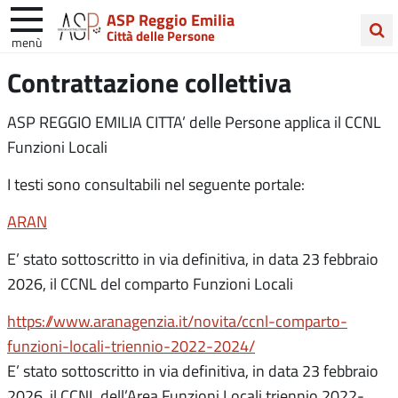
ASP Reggio Emilia
Città delle Persone
menù
Cerca
Contrattazione collettiva
nel
sito
ASP REGGIO EMILIA CITTA’ delle Persone applica il CCNL
Funzioni Locali
I testi sono consultabili nel seguente portale:
ARAN
E’ stato sottoscritto in via definitiva, in data
23 febbraio
2026
, il CCNL del comparto Funzioni Locali
https://www.aranagenzia.it/novita/ccnl-comparto-
funzioni-locali-triennio-2022-2024/
E’ stato sottoscritto in via definitiva, in data
23 febbraio
2026
, il CCNL dell’Area Funzioni Locali triennio 2022-