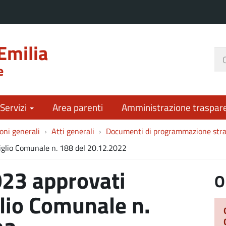
Emilia
Ce
e
nel
sit
 Servizi
Area parenti
Amministrazione traspar
oni generali
Atti generali
Documenti di programmazione stra
iglio Comunale n. 188 del 20.12.2022
23 approvati
O
glio Comunale n.