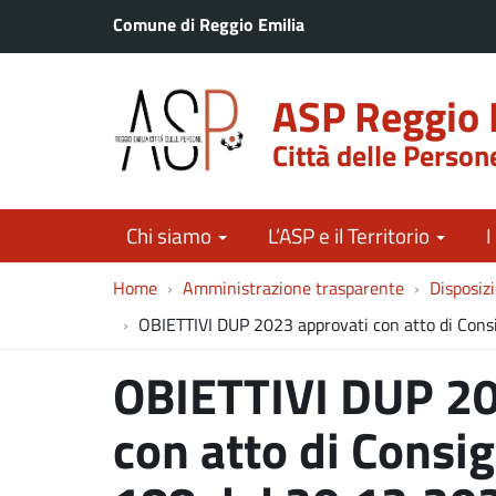
Comune di Reggio Emilia
ASP Reggio 
Città delle Person
Chi siamo
L’ASP e il Territorio
I
Home
Amministrazione trasparente
Disposizi
OBIETTIVI DUP 2023 approvati con atto di Cons
OBIETTIVI DUP 20
con atto di Consi