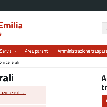
Emilia
Ce
e
nel
sit
 Servizi
Area parenti
Amministrazione traspar
oni generali
rali
A
t
ruzione e della