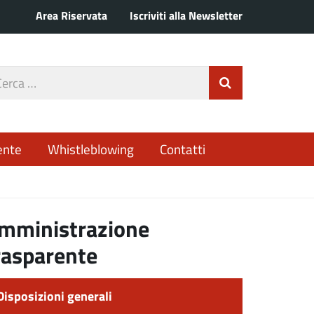
Area Riservata
Iscriviti alla Newsletter
rca
Invia Ricerca
o
ente
Whistleblowing
Contatti
mministrazione
rasparente
Disposizioni generali