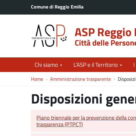
Comune di Reggio Emilia
ASP Reggio 
Città delle Person
Chi siamo
L’ASP e il Territorio
I
Home
Amministrazione trasparente
Disposizi
Disposizioni gene
Piano triennale per la prevenzione della cor
trasparenza (PTPCT)