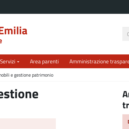
Emilia
Ce
e
nel
sit
 Servizi
Area parenti
Amministrazione traspar
obili e gestione patrimonio
estione
A
t