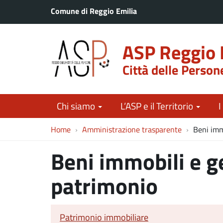
Comune di Reggio Emilia
ASP Reggio 
Città delle Person
Chi siamo
L’ASP e il Territorio
I
Home
Amministrazione trasparente
Beni imm
Beni immobili e g
patrimonio
Patrimonio immobiliare