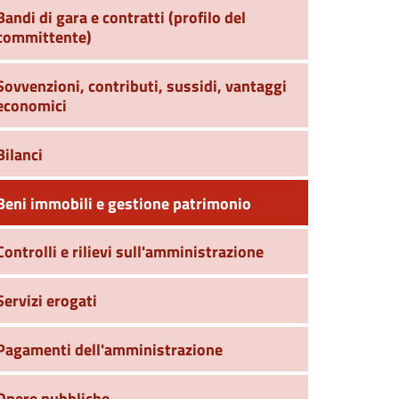
Bandi di gara e contratti (profilo del
committente)
Sovvenzioni, contributi, sussidi, vantaggi
economici
Bilanci
Beni immobili e gestione patrimonio
Controlli e rilievi sull'amministrazione
Servizi erogati
Pagamenti dell'amministrazione
Opere pubbliche