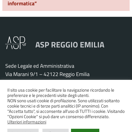
informatica”
ASP REGGIO EMILIA
Sede Legale ed Amministrativa
Via Marani 9/1 – 42122 Reggio Emilia
Tel. 0522 571011 – Fax 0522 571030
Cod. Fisc. e P.IVA 01925120352
Il sito usa cookie per facilitare la navigazione ricordando le
preferenze e le precedenti visite degli utenti.
PEC:
asp.re@pcert.postecert.it
NON sono usati cookie di profilazione. Sono utilizzati soltanto
cookie tecnici e di terze parti analitici (IP anonimo). Con
E-mail:
info@asp.re.it
"Accetta tutto", si acconsente all'uso di TUTTI i cookie. Visitando
"Opzioni Cookie" si può dare un consenso differenziato.
Ulteriori informazioni
Accessibilità
|
Privacy policy
|
Informativa cookies
|