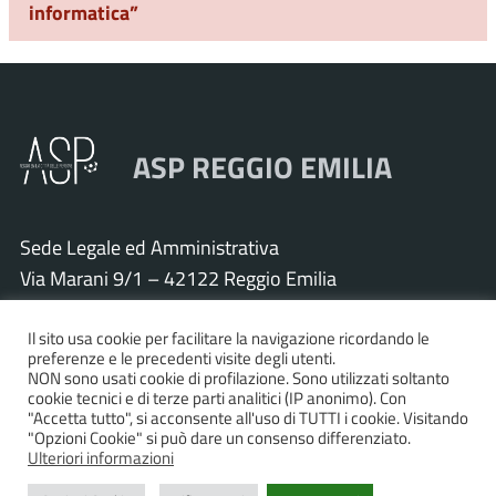
informatica”
ASP REGGIO EMILIA
Sede Legale ed Amministrativa
Via Marani 9/1 – 42122 Reggio Emilia
Tel. 0522 571011 – Fax 0522 571030
Cod. Fisc. e P.IVA 01925120352
Il sito usa cookie per facilitare la navigazione ricordando le
preferenze e le precedenti visite degli utenti.
PEC:
asp.re@pcert.postecert.it
NON sono usati cookie di profilazione. Sono utilizzati soltanto
cookie tecnici e di terze parti analitici (IP anonimo). Con
E-mail:
info@asp.re.it
"Accetta tutto", si acconsente all'uso di TUTTI i cookie. Visitando
"Opzioni Cookie" si può dare un consenso differenziato.
Ulteriori informazioni
Accessibilità
|
Privacy policy
|
Informativa cookies
|