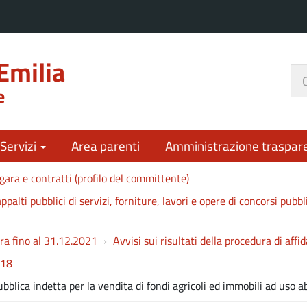
Emilia
Ce
e
nel
sit
 Servizi
Area parenti
Amministrazione traspar
gara e contratti (profilo del committente)
ppalti pubblici di servizi, forniture, lavori e opere di concorsi pubbl
ara fino al 31.12.2021
Avvisi sui risultati della procedura di aff
18
bblica indetta per la vendita di fondi agricoli ed immobili ad uso a