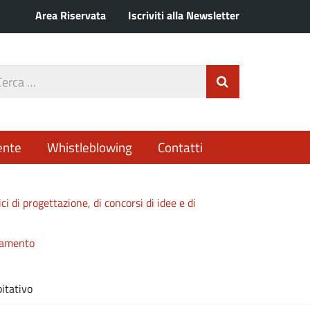
Area Riservata
Iscriviti alla Newsletter
rca
Invia Ricerca
o
ente
Whistleblowing
Contatti
ici di progettazione, di concorsi di idee e di
idamento
bitativo