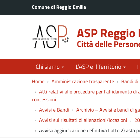
Comune di Reggio Emilia
ASP Reggio 
Città delle Person
Chi siamo
L’ASP e il Territorio
I
Home
Amministrazione trasparente
Bandi di 
Atti relativi alle procedure per l’affidamento di a
concessioni
Avvisi e Bandi
Archivio – Avvisi e bandi di g
Avvisi sui risultati di alienazioni/locazioni
20
Avviso aggiudicazione definitiva Lotto 2) asta pu