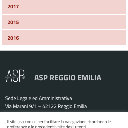
2017
2015
2016
ASP REGGIO EMILIA
Sede Legale ed Amministrativa
Via Marani 9/1 – 42122 Reggio Emilia
Tel. 0522 571011 – Fax 0522 571030
Il sito usa cookie per facilitare la navigazione ricordando le
Cod. Fisc. e P.IVA 01925120352
preferenze e le precedenti visite degli utenti.