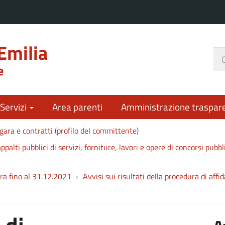
Emilia
Ce
e
nel
sit
 Servizi
Area parenti
Amministrazione traspar
gara e contratti (profilo del committente)
ppalti pubblici di servizi, forniture, lavori e opere di concorsi pubbl
ara fino al 31.12.2021
Avvisi sui risultati della procedura di aff
 di