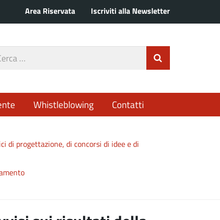
Area Riservata
Iscriviti alla Newsletter
rca
Invia Ricerca
o
ente
Whistleblowing
Contatti
ici di progettazione, di concorsi di idee e di
idamento