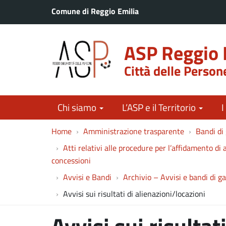
Comune di Reggio Emilia
ASP Reggio 
Città delle Person
Chi siamo
L’ASP e il Territorio
I
Home
Amministrazione trasparente
Bandi di 
Atti relativi alle procedure per l’affidamento di a
concessioni
Avvisi e Bandi
Archivio – Avvisi e bandi di g
Avvisi sui risultati di alienazioni/locazioni
Avvisi sui risultati