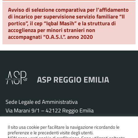
Avviso di selezione comparativa per l’affidamento
di incarico per supervisione servizio familiare “Il
portico”, il cep “Iqbal Masih” e la struttura di
accoglienza per minori stranieri non
accompagnati “O.A.S.I.”. anno 2020
ASP REGGIO EMILIA
Sede Legale ed Amministrativa
Via Marani 9/1 – 42122 Reggio Emilia
Tel. 0522 571011 – Fax 0522 571030
Il sito usa cookie per facilitare la navigazione ricordando le
Cod. Fisc. e P.IVA 01925120352
preferenze e le precedenti visite degli utenti.
PEC:
asp.re@pcert.postecert.it