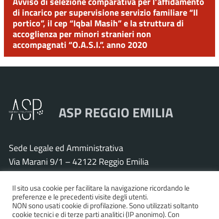
Avviso di selezione comparativa per l’affidamento
di incarico per supervisione servizio familiare “Il
portico”, il cep “Iqbal Masih” e la struttura di
accoglienza per minori stranieri non
accompagnati “O.A.S.I.”. anno 2020
ASP REGGIO EMILIA
Sede Legale ed Amministrativa
Via Marani 9/1 – 42122 Reggio Emilia
Tel. 0522 571011 – Fax 0522 571030
Il sito usa cookie per facilitare la navigazione ricordando le
Cod. Fisc. e P.IVA 01925120352
preferenze e le precedenti visite degli utenti.
PEC:
asp.re@pcert.postecert.it
NON sono usati cookie di profilazione. Sono utilizzati soltanto
cookie tecnici e di terze parti analitici (IP anonimo). Con
E-mail:
info@asp.re.it