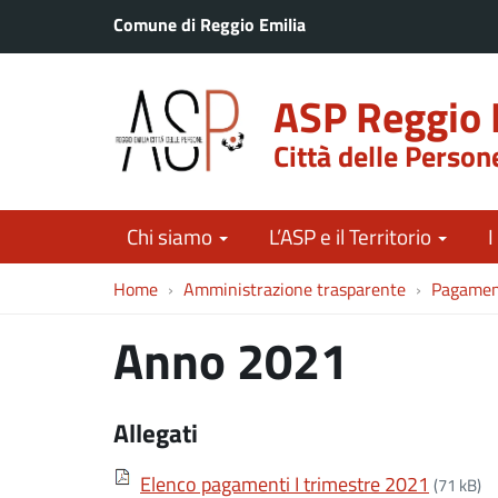
Comune di Reggio Emilia
ASP Reggio 
Città delle Person
Chi siamo
L’ASP e il Territorio
I
Home
Amministrazione trasparente
Pagament
Anno 2021
Allegati
Elenco pagamenti I trimestre 2021
(71 kB)