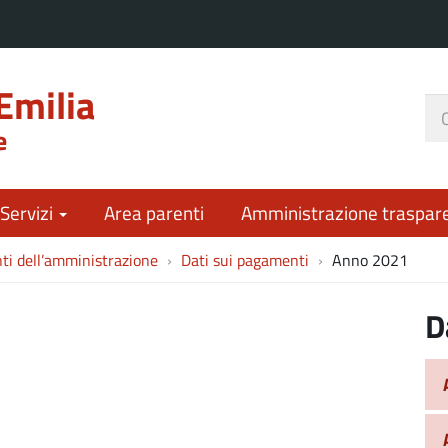
Emilia
Ce
e
nel
sit
 Servizi
Area parenti
Amministrazione traspar
i dell’amministrazione
Dati sui pagamenti
Anno 2021
D