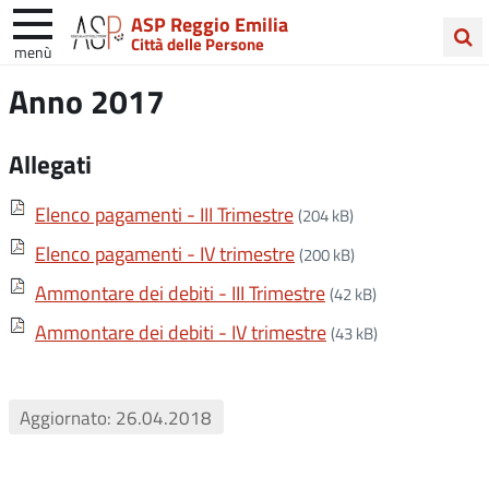
ASP Reggio Emilia
Città delle Persone
menù
Cerca
Anno 2017
nel
sito
Allegati
Elenco pagamenti - III Trimestre
(204 kB)
Elenco pagamenti - IV trimestre
(200 kB)
Ammontare dei debiti - III Trimestre
(42 kB)
Ammontare dei debiti - IV trimestre
(43 kB)
Aggiornato: 26.04.2018