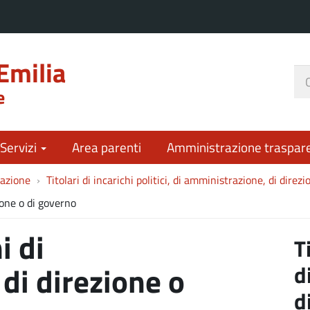
Emilia
Ce
e
nel
sit
 Servizi
Area parenti
Amministrazione traspar
azione
Titolari di incarichi politici, di amministrazione, di direz
zione o di governo
i di
T
d
di direzione o
d