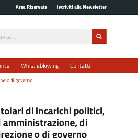
Area Riservata
Iscriviti alla Newsletter
rca
Invia Ricerca
o
ente
Whistleblowing
Contatti
ione o di governo
itolari di incarichi politici,
i amministrazione, di
irezione o di governo