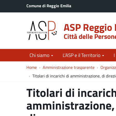
Comune di Reggio Emilia
ASP Reggio 
Città delle Person
Chi siamo
L’ASP e il Territorio
I
Home
Amministrazione trasparente
Organizz
Titolari di incarichi di amministrazione, di dire
Titolari di incarich
amministrazione, 