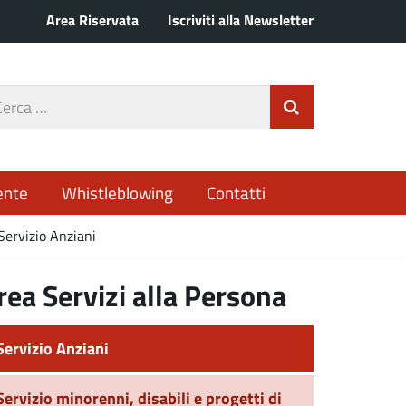
Area Riservata
Iscriviti alla Newsletter
rca
Invia Ricerca
o
ente
Whistleblowing
Contatti
Servizio Anziani
rea Servizi alla Persona
Servizio Anziani
Servizio minorenni, disabili e progetti di