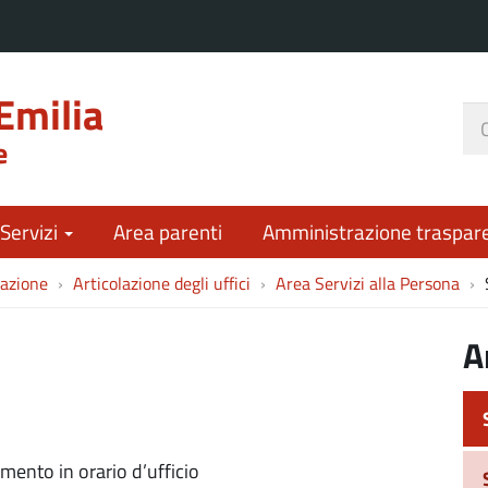
Emilia
Ce
e
nel
sit
 Servizi
Area parenti
Amministrazione traspar
azione
Articolazione degli uffici
Area Servizi alla Persona
A
mento in orario d’ufficio