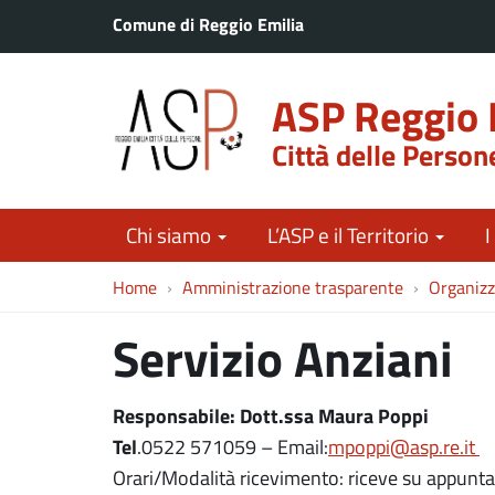
Comune di Reggio Emilia
ASP Reggio 
Città delle Person
Chi siamo
L’ASP e il Territorio
I
Home
Amministrazione trasparente
Organizz
Servizio Anziani
Responsabile: Dott.ssa Maura Poppi
Tel
.0522 571059 – Email:
mpoppi@asp.re.it
Orari/Modalità ricevimento: riceve su appunta