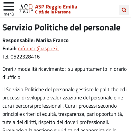
ASP Reggio Emilia
Città delle Persone
menù
Cerca
Servizio Politiche del personale
nel
sito
Responsabile: Marika Franco
Email:
mfranco@asp.re.it
Tel. 0522328416
Orari / modalità ricevimento: su appuntamento in orario
d’ufficio
Il Servizio Politiche del personale gestisce le politiche ed i
processi di sviluppo e valorizzazione del personale e ne
cura i percorsi professionali. Cura i processi secondo
principi e criteri di equità, trasparenza, pari opportunità,
tutela dei diritti, rispetto dei doveri professionali.
Provvede alla gestione giuridica ed economica delle