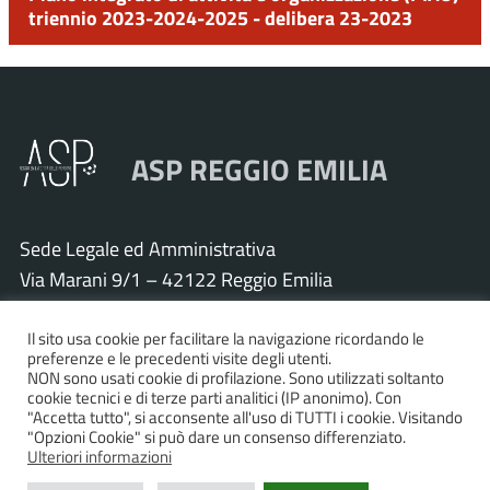
triennio 2023-2024-2025 - delibera 23-2023
ASP REGGIO EMILIA
Sede Legale ed Amministrativa
Via Marani 9/1 – 42122 Reggio Emilia
Tel. 0522 571011 – Fax 0522 571030
Il sito usa cookie per facilitare la navigazione ricordando le
Cod. Fisc. e P.IVA 01925120352
preferenze e le precedenti visite degli utenti.
PEC:
asp.re@pcert.postecert.it
NON sono usati cookie di profilazione. Sono utilizzati soltanto
cookie tecnici e di terze parti analitici (IP anonimo). Con
E-mail:
info@asp.re.it
"Accetta tutto", si acconsente all'uso di TUTTI i cookie. Visitando
"Opzioni Cookie" si può dare un consenso differenziato.
Ulteriori informazioni
Accessibilità
|
Privacy policy
|
Informativa cookies
|