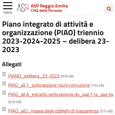
ASP Reggio Emilia
Città delle Persone
menù
Cerca
Piano integrato di attività e
nel
organizzazione (PIAO) triennio
sito
2023-2024-2025 – delibera 23-
2023
Allegati
PIANO_delibera_23-2023
(816 kB)
PIAO_all.1_sottosezione rischi corruzione
(754 kB)
PIAO_all.A_estratto.sottosezione.da_pag.11a_pag.54
(616 kB)
PIAO_all2_mappa degli obblighi di trasparenza
(515 kB)