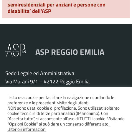
semiresidenziali per anziani e persone con
disabilita’ dell’ASP
ASP REGGIO EMILIA
Sede Legale ed Amministrativa
Via Marani 9/1 – 42122 Reggio Emilia
Tel. 0522 571011 – Fax 0522 571030
Cod. Fisc. e P.IVA 01925120352
Il sito usa cookie per facilitare la navigazione ricordando le
preferenze e le precedenti visite degli utenti.
PEC:
asp.re@pcert.postecert.it
NON sono usati cookie di profilazione. Sono utilizzati soltanto
cookie tecnici e di terze parti analitici (IP anonimo). Con
E-mail:
info@asp.re.it
"Accetta tutto", si acconsente all'uso di TUTTI i cookie. Visitando
"Opzioni Cookie" si può dare un consenso differenziato.
Ulteriori informazioni