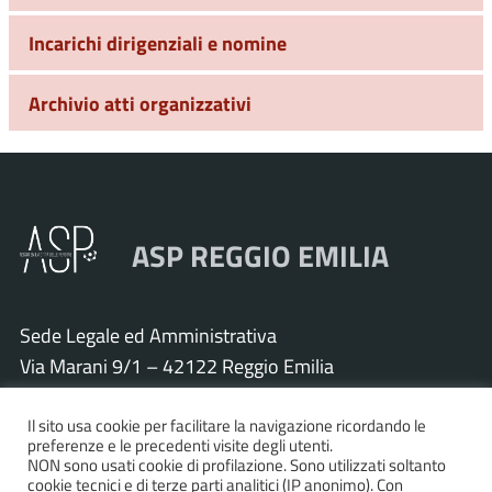
Incarichi dirigenziali e nomine
Archivio atti organizzativi
ASP REGGIO EMILIA
Sede Legale ed Amministrativa
Via Marani 9/1 – 42122 Reggio Emilia
Tel. 0522 571011 – Fax 0522 571030
Il sito usa cookie per facilitare la navigazione ricordando le
Cod. Fisc. e P.IVA 01925120352
preferenze e le precedenti visite degli utenti.
PEC:
asp.re@pcert.postecert.it
NON sono usati cookie di profilazione. Sono utilizzati soltanto
cookie tecnici e di terze parti analitici (IP anonimo). Con
E-mail:
info@asp.re.it