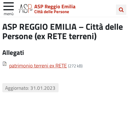
ASP Reggio Emilia
Città delle Persone
menù
Cerca
ASP REGGIO EMILIA – Città delle
nel
Persone (ex RETE terreni)
sito
Allegati
patrimonio terreni ex RETE
(272 kB)
Aggiornato: 31.01.2023