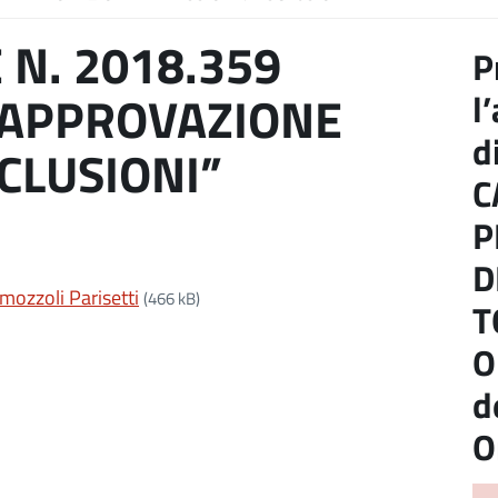
 N. 2018.359
P
l
 “APPROVAZIONE
d
CLUSIONI”
C
P
D
mozzoli Parisetti
(466 kB)
T
O
d
O