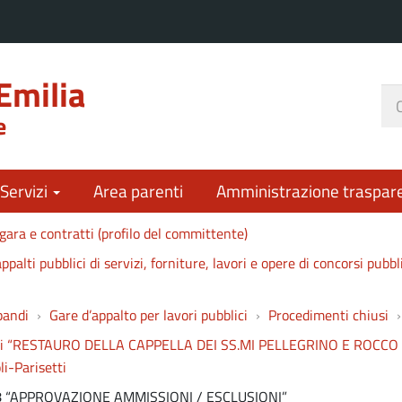
Emilia
Ce
e
nel
sit
 Servizi
Area parenti
Amministrazione traspar
gara e contratti (profilo del committente)
ppalti pubblici di servizi, forniture, lavori e opere di concorsi pubbl
bandi
Gare d’appalto per lavori pubblici
Procedimenti chiusi
vori di “RESTAURO DELLA CAPPELLA DEI SS.MI PELLEGRINO E ROCC
i-Parisetti
18 “APPROVAZIONE AMMISSIONI / ESCLUSIONI”