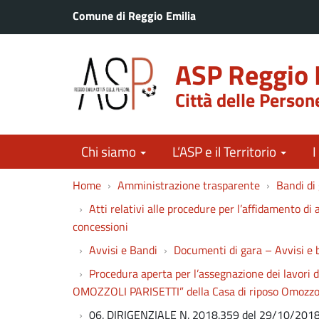
Comune di Reggio Emilia
ASP Reggio 
Città delle Person
Chi siamo
L’ASP e il Territorio
I
Home
Amministrazione trasparente
Bandi di 
Atti relativi alle procedure per l’affidamento di a
concessioni
Avvisi e Bandi
Documenti di gara – Avvisi e 
Procedura aperta per l’assegnazione dei la
OMOZZOLI PARISETTI” della Casa di riposo Omozzol
06. DIRIGENZIALE N. 2018.359 del 29/10/20