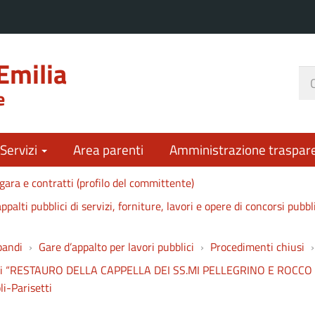
Emilia
Ce
e
nel
sit
 Servizi
Area parenti
Amministrazione traspar
gara e contratti (profilo del committente)
ppalti pubblici di servizi, forniture, lavori e opere di concorsi pubbl
bandi
Gare d’appalto per lavori pubblici
Procedimenti chiusi
vori di “RESTAURO DELLA CAPPELLA DEI SS.MI PELLEGRINO E ROCC
i-Parisetti