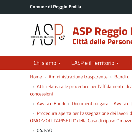
Comune di Reggio Emilia
ASP Reggio 
Città delle Person
Chi siamo
L’ASP e il Territorio
I
Home
Amministrazione trasparente
Bandi di 
Atti relativi alle procedure per l’affidamento di a
concessioni
Avvisi e Bandi
Documenti di gara – Avvisi e 
Procedura aperta per l’assegnazione dei la
OMOZZOLI PARISETTI” della Casa di riposo Omozzol
04. FAQ