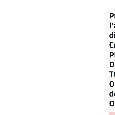
P
l
d
C
P
D
T
O
d
O