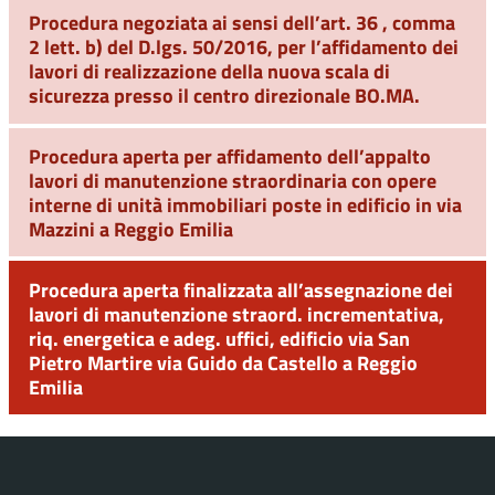
Procedura negoziata ai sensi dell’art. 36 , comma
2 lett. b) del D.lgs. 50/2016, per l’affidamento dei
lavori di realizzazione della nuova scala di
sicurezza presso il centro direzionale BO.MA.
Procedura aperta per affidamento dell’appalto
lavori di manutenzione straordinaria con opere
interne di unità immobiliari poste in edificio in via
Mazzini a Reggio Emilia
Procedura aperta finalizzata all’assegnazione dei
lavori di manutenzione straord. incrementativa,
riq. energetica e adeg. uffici, edificio via San
Pietro Martire via Guido da Castello a Reggio
Emilia