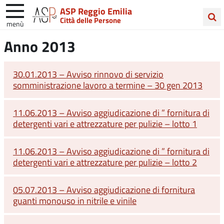
ASP Reggio Emilia
Città delle Persone
menù
Cerca
Anno 2013
nel
sito
30.01.2013 – Avviso rinnovo di servizio
somministrazione lavoro a termine – 30 gen 2013
11.06.2013 – Avviso aggiudicazione di ” fornitura di
detergenti vari e attrezzature per pulizie – lotto 1
11.06.2013 – Avviso aggiudicazione di ” fornitura di
detergenti vari e attrezzature per pulizie – lotto 2
05.07.2013 – Avviso aggiudicazione di fornitura
guanti monouso in nitrile e vinile