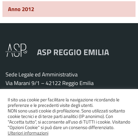
Anno 2012
ASP REGGIO EMILIA
Sede Legale ed Amministrativa
Via Marani 9/1 – 42122 Reggio Emilia
Tel. 0522 571011 – Fax 0522 571030
Cod. Fisc. e P.IVA 01925120352
Il sito usa cookie per facilitare la navigazione ricordando le
preferenze e le precedenti visite degli utenti.
PEC:
asp.re@pcert.postecert.it
NON sono usati cookie di profilazione. Sono utilizzati soltanto
cookie tecnici e di terze parti analitici (IP anonimo). Con
E-mail:
info@asp.re.it
"Accetta tutto", si acconsente all'uso di TUTTI i cookie. Visitando
"Opzioni Cookie" si può dare un consenso differenziato.
Ulteriori informazioni