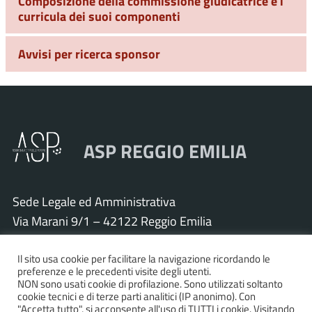
Composizione della commissione giudicatrice e i
curricula dei suoi componenti
Avvisi per ricerca sponsor
ASP REGGIO EMILIA
Sede Legale ed Amministrativa
Via Marani 9/1 – 42122 Reggio Emilia
Tel. 0522 571011 – Fax 0522 571030
Cod. Fisc. e P.IVA 01925120352
Il sito usa cookie per facilitare la navigazione ricordando le
preferenze e le precedenti visite degli utenti.
PEC:
asp.re@pcert.postecert.it
NON sono usati cookie di profilazione. Sono utilizzati soltanto
cookie tecnici e di terze parti analitici (IP anonimo). Con
E-mail:
info@asp.re.it
"Accetta tutto", si acconsente all'uso di TUTTI i cookie. Visitando