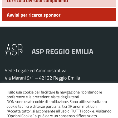
curricula dei suoi componenti
Avvisi per ricerca sponsor
ASP REGGIO EMILIA
Sede Legale ed Amministrativa
Via Marani 9/1 – 42122 Reggio Emilia
Tel. 0522 571011 – Fax 0522 571030
Cod. Fisc. e P.IVA 01925120352
Il sito usa cookie per facilitare la navigazione ricordando le
preferenze e le precedenti visite degli utenti.
PEC:
asp.re@pcert.postecert.it
NON sono usati cookie di profilazione. Sono utilizzati soltanto
cookie tecnici e di terze parti analitici (IP anonimo). Con
E-mail:
info@asp.re.it
"Accetta tutto", si acconsente all'uso di TUTTI i cookie. Visitando
"Opzioni Cookie" si può dare un consenso differenziato.