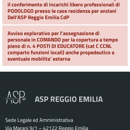
il conferimento di incarichi libero professionali di
PODOLOGO presso le case residenza per anziani
Dell’ASP Reggio Emilia CdP
Avviso esplorativo per l’assegnazione di
personale in COMANDO per la copertura a tempo
pieno di n. 4 POSTI DI EDUCATORE (cat C CCNL
comparto funzioni locali) anche propedeutico a
eventuale mobilita’ esterna
ASP REGGIO EMILIA
Sede Legale ed Amministrativa
Via Marani 9/1 – 42122 Reggio Emilia