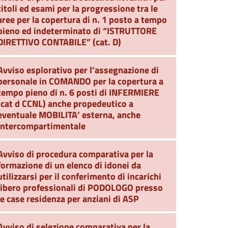
titoli ed esami per la progressione tra le
aree per la copertura di n. 1 posto a tempo
pieno ed indeterminato di “ISTRUTTORE
DIRETTIVO CONTABILE” (cat. D)
Avviso esplorativo per l’assegnazione di
personale in COMANDO per la copertura a
tempo pieno di n. 6 posti di INFERMIERE
(cat d CCNL) anche propedeutico a
eventuale MOBILITA’ esterna, anche
intercompartimentale
Avviso di procedura comparativa per la
formazione di un elenco di idonei da
utilizzarsi per il conferimento di incarichi
libero professionali di PODOLOGO presso
le case residenza per anziani di ASP
Avviso di selezione comparativa per la