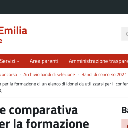
Emilia
Ce
e
nel
sit
 Servizi
Area parenti
Amministrazione traspar
 concorso
Archivio bandi di selezione
Bandi di concorso 2021
per la formazione di un elenco di idonei da utilizzarsi per il confe
A
ne comparativa
B
per la formazione