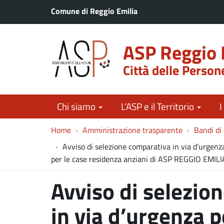
Comune di Reggio Emilia
ASP Reggio 
Città delle Person
Chi siamo
L’ASP e il Territorio
I
Home
Amministrazione trasparente
Bandi di
Avviso di selezione comparativa in via d’urgenza 
per le case residenza anziani di ASP REGGIO EMILI
Avviso di selezio
in via d’urgenza 