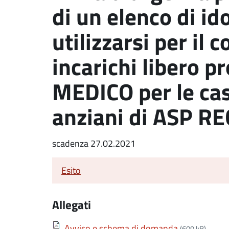
di un elenco di id
utilizzarsi per il 
incarichi libero pr
MEDICO per le ca
anziani di ASP R
scadenza 27.02.2021
Esito
Allegati
Avviso e schema di domanda
(609 kB)