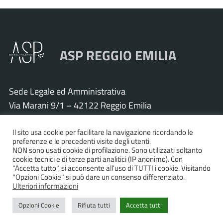
ASP REGGIO EMILIA
Sede Legale ed Amministrativa
Via Marani 9/1 – 42122 Reggio Emilia
Tel. 0522 571011 – Fax 0522 571030
Cod. Fisc. e P.IVA 01925120352
Il sito usa cookie per facilitare la navigazione ricordando le
preferenze e le precedenti visite degli utenti.
PEC:
asp.re@pcert.postecert.it
NON sono usati cookie di profilazione. Sono utilizzati soltanto
cookie tecnici e di terze parti analitici (IP anonimo). Con
E-mail:
info@asp.re.it
"Accetta tutto", si acconsente all'uso di TUTTI i cookie. Visitando
"Opzioni Cookie" si può dare un consenso differenziato.
Ulteriori informazioni
Accessibilità
|
Privacy policy
|
Informativa cookies
|
Opzioni Cookie
Rifiuta tutti
Accetta tutti
Statistiche