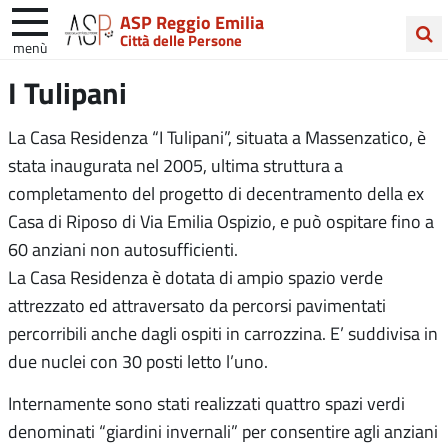
ASP Reggio Emilia
Città delle Persone
menù
Cerca
I Tulipani
nel
sito
La Casa Residenza “I Tulipani”, situata a Massenzatico, è
stata inaugurata nel 2005, ultima struttura a
completamento del progetto di decentramento della ex
Casa di Riposo di Via Emilia Ospizio, e può ospitare fino a
60 anziani non autosufficienti.
La Casa Residenza è dotata di ampio spazio verde
attrezzato ed attraversato da percorsi pavimentati
percorribili anche dagli ospiti in carrozzina. E’ suddivisa in
due nuclei con 30 posti letto l’uno.
Internamente sono stati realizzati quattro spazi verdi
denominati “giardini invernali” per consentire agli anziani