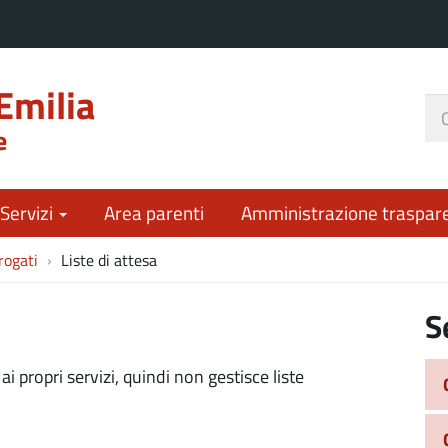
Emilia
Ce
e
nel
sit
 Servizi
Area parenti
Amministrazione traspar
rogati
Liste di attesa
S
i propri servizi, quindi non gestisce liste