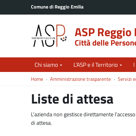
Comune di Reggio Emilia
ASP Reggio 
Città delle Person
Chi siamo
L’ASP e il Territorio
I
Home
Amministrazione trasparente
Servizi e
Liste di attesa
L’azienda non gestisce direttamente l’accesso a
di attesa.