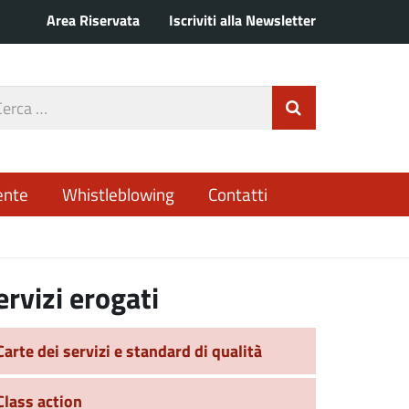
Area Riservata
Iscriviti alla Newsletter
rca
Invia Ricerca
o
ente
Whistleblowing
Contatti
ervizi erogati
Carte dei servizi e standard di qualità
Class action