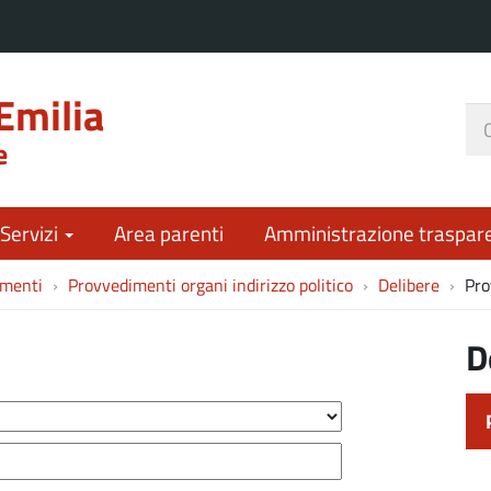
Emilia
Ce
e
nel
sit
 Servizi
Area parenti
Amministrazione traspar
imenti
Provvedimenti organi indirizzo politico
Delibere
Pro
D