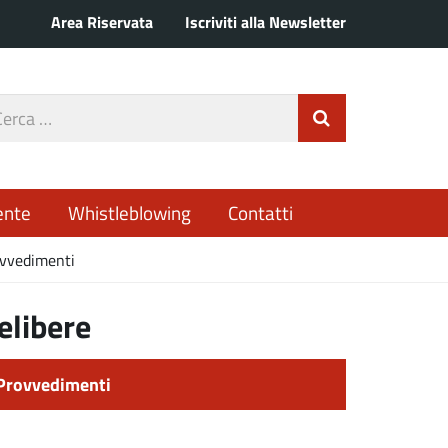
Area Riservata
Iscriviti alla Newsletter
rca
Invia Ricerca
o
ente
Whistleblowing
Contatti
vvedimenti
elibere
Provvedimenti