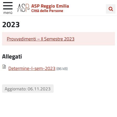
ASP Reggio Emilia
Città delle Persone
menù
Cerca
2023
nel
sito
Provvedimenti – II Semestre 2023
Allegati
Determine-I-sem-2023
(86 kB)
Aggiornato: 06.11.2023