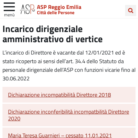
ASP Reggio Emilia
Città delle Persone
menù
Cerca
Incarico dirigenziale
nel
amministrativo di vertice
sito
L’incarico di Direttore è vacante dal 12/01/2021 ed è
stato ricoperto ai sensi dell’art. 34.4 dello Statuto da
personale dirigenziale dell’ASP con funzioni vicarie fino al
30.06.2022
Dichiarazione incompatibilità Direttore 2018
Dichiarazione inconferibilità incompatbilità Direttore
2020
Maria Teresa Guarnieri – cessato 11.01.2021