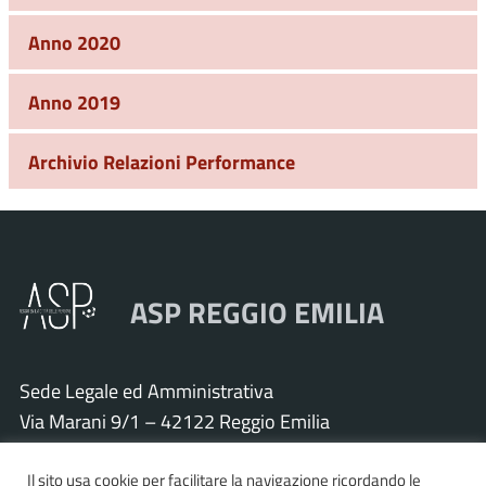
Anno 2020
Anno 2019
Archivio Relazioni Performance
ASP REGGIO EMILIA
Sede Legale ed Amministrativa
Via Marani 9/1 – 42122 Reggio Emilia
Tel. 0522 571011 – Fax 0522 571030
Il sito usa cookie per facilitare la navigazione ricordando le
Cod. Fisc. e P.IVA 01925120352