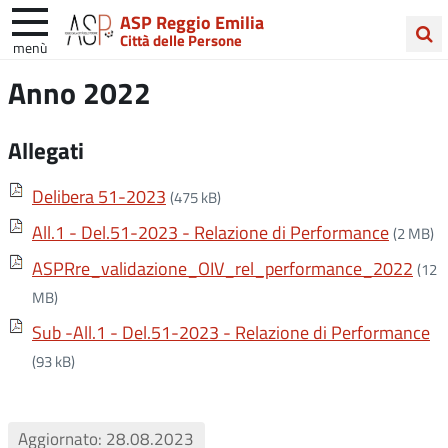
ASP Reggio Emilia
Città delle Persone
menù
Cerca
Anno 2022
nel
sito
Allegati
Delibera 51-2023
(475 kB)
All.1 - Del.51-2023 - Relazione di Performance
(2 MB)
ASPRre_validazione_OIV_rel_performance_2022
(12
MB)
Sub -All.1 - Del.51-2023 - Relazione di Performance
(93 kB)
Aggiornato: 28.08.2023