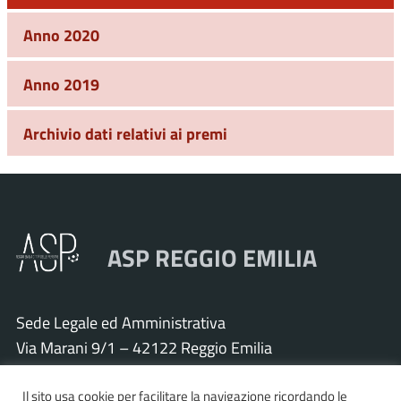
Anno 2020
Anno 2019
Archivio dati relativi ai premi
ASP REGGIO EMILIA
Sede Legale ed Amministrativa
Via Marani 9/1 – 42122 Reggio Emilia
Tel. 0522 571011 – Fax 0522 571030
Il sito usa cookie per facilitare la navigazione ricordando le
Cod. Fisc. e P.IVA 01925120352