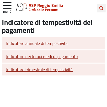
ASP Reggio Emilia
Città delle Persone
menù
Cerca
Indicatore di tempestività dei
nel
pagamenti
sito
Indicatore annuale di tempestività
Indicatore dei tempi medi di pagamento
Indicatore trimestrale di tempestività