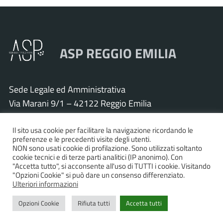
ASP REGGIO EMILIA
Sede Legale ed Amministrativa
Via Marani 9/1 – 42122 Reggio Emilia
Tel. 0522 571011 – Fax 0522 571030
Cod. Fisc. e P.IVA 01925120352
Il sito usa cookie per facilitare la navigazione ricordando le
preferenze e le precedenti visite degli utenti.
PEC:
asp.re@pcert.postecert.it
NON sono usati cookie di profilazione. Sono utilizzati soltanto
cookie tecnici e di terze parti analitici (IP anonimo). Con
E-mail:
info@asp.re.it
"Accetta tutto", si acconsente all'uso di TUTTI i cookie. Visitando
"Opzioni Cookie" si può dare un consenso differenziato.
Ulteriori informazioni
Accessibilità
|
Privacy policy
|
Informativa cookies
|
Opzioni Cookie
Rifiuta tutti
Accetta tutti
Statistiche