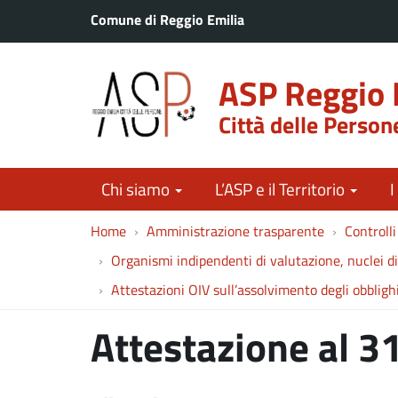
Comune di Reggio Emilia
ASP Reggio 
Città delle Person
Chi siamo
L’ASP e il Territorio
I
Home
Amministrazione trasparente
Controlli
Organismi indipendenti di valutazione, nuclei d
Attestazioni OIV sull’assolvimento degli obbligh
Attestazione al 