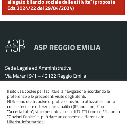
allegato bilancio sociale delle attivita` (proposta
Cda 2024/22 del 29/04/2024)
ASP REGGIO EMILIA
Sede Legale ed Amministrativa
Via Marani 9/1 – 42122 Reggio Emilia
Tel. 0522 571011 – Fax 0522 571030
Il sito usa cookie per facilitare la navigazione ricordando le
Cod. Fisc. e P.IVA 01925120352
preferenze e le precedenti visite degli utenti.
PEC:
asp.re@pcert.postecert.it
NON sono usati cookie di profilazione. Sono utilizzati soltanto
cookie tecnici e di terze parti analitici (IP anonimo). Con
E-mail:
info@asp.re.it
"Accetta tutto", si acconsente all'uso di TUTTI i cookie. Visitando
"Opzioni Cookie" si può dare un consenso differenziato.
Ulteriori informazioni