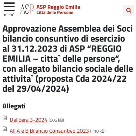
ASP Reggio Emilia
Città delle Persone
menù
Cerca
Approvazione Assemblea dei Soci
nel
bilancio consuntivo di esercizio
sito
al 31.12.2023 di ASP “REGGIO
EMILIA – citta` delle persone“,
con allegato bilancio sociale delle
attivita` (proposta Cda 2024/22
del 29/04/2024)
Allegati
Delibera 3-2024
(605 kB)
All A e B Bilancio Consuntivo 2023
(110 kB)