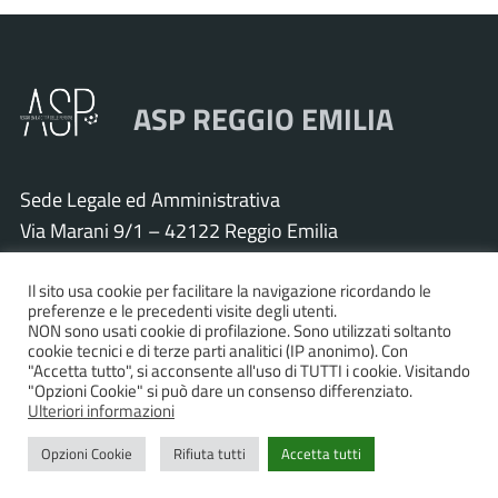
ASP REGGIO EMILIA
Sede Legale ed Amministrativa
Via Marani 9/1 – 42122 Reggio Emilia
Tel. 0522 571011 – Fax 0522 571030
Cod. Fisc. e P.IVA 01925120352
Il sito usa cookie per facilitare la navigazione ricordando le
preferenze e le precedenti visite degli utenti.
PEC:
asp.re@pcert.postecert.it
NON sono usati cookie di profilazione. Sono utilizzati soltanto
cookie tecnici e di terze parti analitici (IP anonimo). Con
E-mail:
info@asp.re.it
"Accetta tutto", si acconsente all'uso di TUTTI i cookie. Visitando
"Opzioni Cookie" si può dare un consenso differenziato.
Ulteriori informazioni
Accessibilità
|
Privacy policy
|
Informativa cookies
|
Opzioni Cookie
Rifiuta tutti
Accetta tutti
Statistiche