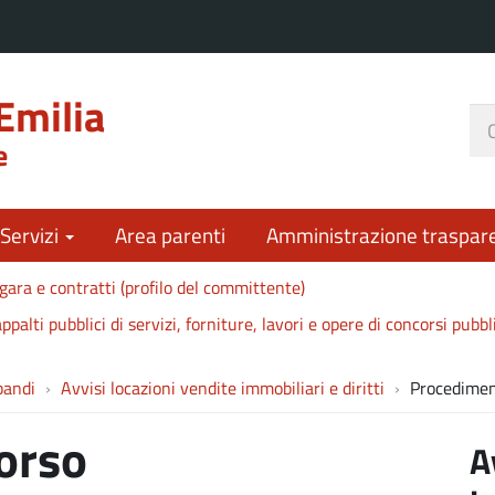
Emilia
Ce
e
nel
sit
 Servizi
Area parenti
Amministrazione traspar
gara e contratti (profilo del committente)
ppalti pubblici di servizi, forniture, lavori e opere di concorsi pubbl
bandi
Avvisi locazioni vendite immobiliari e diritti
Procediment
orso
A