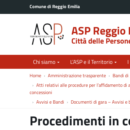
Comune di Reggio Emilia
ASP Reggio 
Città delle Person
Chi siamo
L’ASP e il Territorio
I
Home
Amministrazione trasparente
Bandi di 
Atti relativi alle procedure per l’affidamento di a
concessioni
Avvisi e Bandi
Documenti di gara – Avvisi e 
Procedimenti in c