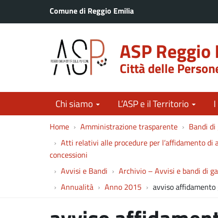
Comune di Reggio Emilia
ASP Reggio 
Città delle Person
Chi siamo
L’ASP e il Territorio
I
Home
Amministrazione trasparente
Bandi di 
Atti relativi alle procedure per l’affidamento di a
concessioni
Avvisi e Bandi
Archivio – Avvisi e bandi di g
Annualità
Anno 2015
avviso affidamento
avviso affidamen