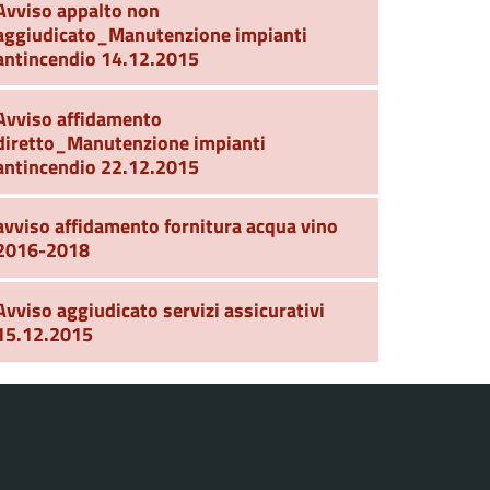
Avviso appalto non
aggiudicato_Manutenzione impianti
antincendio 14.12.2015
Avviso affidamento
diretto_Manutenzione impianti
antincendio 22.12.2015
avviso affidamento fornitura acqua vino
2016-2018
Avviso aggiudicato servizi assicurativi
15.12.2015