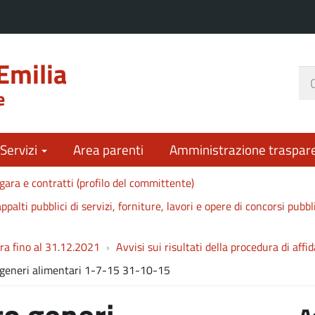
Emilia
Ce
e
nel
sit
 Servizi
Area parenti
Amministrazione traspar
gara e contratti (profilo del committente)
ppalti pubblici di servizi, forniture, lavori e opere di concorsi pubbl
ara fino al 31.12.2021
Avvisi sui risultati della procedura di aff
 generi alimentari 1-7-15 31-10-15
to generi