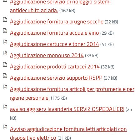
Aggiudicazione servizio di noleggio sistemi
antidecubito ad aria.
(167 kB)
Aggiudicazione fornitura prugne secche
(22 kB)
Aggiudicazione fornitura acqua e vino
(29 kB)
Aggiudicazione cartucce e toner 2014
(41 kB)
Aggiudicazione monouso 2014
(33 kB)
Aggiudicazione prodotti cartacei 2014
(32 kB)
Aggiudicazione servizio supporto RSPP
(37 kB)
Aggiudicazione fornitura articoli per profumeria e per
igiene personale.
(175 kB)
avviso agg serv lavanderia SERVIZ OSPEDALIERI
(25
kB)
Avviso aggiudicazione fornitura letti articolati con
dispositivo elettrico
(21 kB)