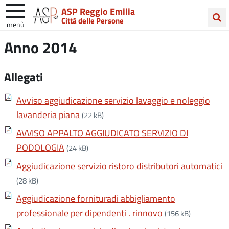
ASP Reggio Emilia
Città delle Persone
menù
Cerca
Anno 2014
nel
sito
Allegati
Avviso aggiudicazione servizio lavaggio e noleggio
lavanderia piana
(22 kB)
AVVISO APPALTO AGGIUDICATO SERVIZIO DI
PODOLOGIA
(24 kB)
Aggiudicazione servizio ristoro distributori automatici
(28 kB)
Aggiudicazione fornituradi abbigliamento
professionale per dipendenti . rinnovo
(156 kB)