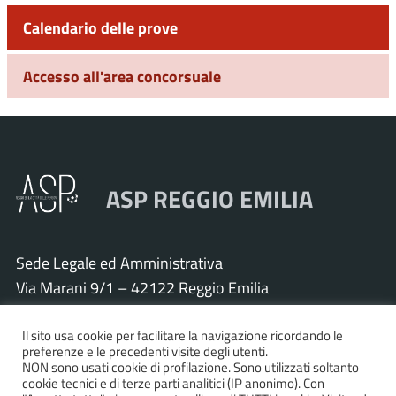
Calendario delle prove
Accesso all'area concorsuale
ASP REGGIO EMILIA
Sede Legale ed Amministrativa
Via Marani 9/1 – 42122 Reggio Emilia
Tel. 0522 571011 – Fax 0522 571030
Il sito usa cookie per facilitare la navigazione ricordando le
Cod. Fisc. e P.IVA 01925120352
preferenze e le precedenti visite degli utenti.
PEC:
asp.re@pcert.postecert.it
NON sono usati cookie di profilazione. Sono utilizzati soltanto
cookie tecnici e di terze parti analitici (IP anonimo). Con
E-mail:
info@asp.re.it